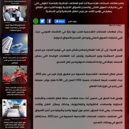
خلال الفاتورة الإلكترونية
طبقا لقرار مصلحة
يعتبر قطاعات الصناعات الهندسية أحد أهم القطاعات الإنتاجية بالاقتصاد القومي التي
الضرائب المصرية
تفي باحتياجات السوق المحلى والتصدير للأسواق الخارجية، ووفقا للخبراء فإن القطاع
يسهم في توفير الآلاف من فرص العمل المباشرة وغير المباشرة
شارك الخبر
الأكثر مشاهدة ⇵ جريدة الوطن العالمية
اقرا المزيد
2024/2/7، 2:30pm
الصحة: توزيع 209 أجهزة أشعة
متنوعة على مستشفيات الوزارة
بجميع المحافظات
بدأت قطاعات الصناعات الهندسية تلعب دورًا بارزًا في الاقتصاد القومي، حيث
تلبي احتياجات السوق المحلي وتواصل التصدير للأسواق الدولية.
يُشير الخبراء إلى أن هذا القطاع يُسهم بشكل كبير في توفير العديد من فرص
الأكثر مشاهدة ⇵ جريدة الوطن العالمية
اقرا المزيد
العمل المباشرة وغير المباشرة. ويُعتبر أحد القطاعات الواعدة التي يمكن
غدًا يوم غريب في ارتفاع درجات الحرارة
الأرصاد تكشف حالة الطقس لتحذير
الاعتماد عليها في زيادة التدفقات الدولارية من خلال التصدير.
المواطنين
تمكن قطاع الصناعات الهندسية المصرية من تحقيق إنجاز كبير في عام 2023،
حيث ارتفعت قيمة الصادرات بنسبة 10.5٪ لتصل إلى 4.245 مليار دولار، مسجلة
الأكثر مشاهدة ⇵ جريدة الوطن العالمية
اقرا المزيد
أعلى رقم في تاريخ هذا القطاع.
يرغب أحمد عبد القادر لاعب وسط
فريق نادى الأهلى في إعادة النظر
مرة أخرى في العرض المقدم
من سيسكا موسكو الروسي
ويُعزى هذا النجاح إلى تحسين أداء عدة قطاعات، منها قطاع الكابلات والأجهزة
المنزلية والصناعات الكهربائية والإلكترونية، وكذلك وسائل النقل والآلات
والمعدات، وفي هذا السياق، تعتبر دول أوروبا وآسيا وأفريقيا من أكبر الأسواق
التي استقبلت منتجات الصناعات الهندسية المصرية في عام 2023، مما يُظهر
الأكثر مشاهدة ⇵ جريدة الوطن العالمية
اقرا المزيد
التنوع في وجهات التصدير.
اقوى طرق الربح من الانترنت وافكار
المشروعات الاكثر ربحا هذا القرن
وافضل الشركات تعيننا عن بعد