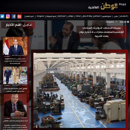
جريدة
العالمية
نجاحات
مواهب
اخبار مصر
ريادة
الاعمال
اخبار الفن
اخبار
الكرة
مشروعات
عاجل
اخبار التعليم
اخبار
الشركات
اخبار
العالم
الرئيسية
/
مشروعات
عـاجـل -
اهم الآخبار
معركة التدفقات الدولارية.. الصناعات
الهندسية تستهدف صادرات بـ 4.8 مليار دولار
بهذه الشروط
الأكثر مشاهدة ⇵ جريدة الوطن العالمية
اقرا المزيد
الرئيس السيسي: لدينا إرادة حقيقية
للحفاظ على استثمارات وطننا وبنيتنا
التشريعية حاسمة
اقرا المزيد
الأكثر مشاهدة ⇵ جريدة الوطن العالمية
انطلاق أعمال القمة العربية الـ32 في
جدة
بحضور الرئيس السيسي
الأكثر مشاهدة ⇵ جريدة الوطن العالمية
اقرا المزيد
احمد ابراهيم حواس المحاسب القانوني
ينوه الى سرعة
الانضمام الى منظمومة
الفاتورة
الالكترونية لان اعتباراً من
يوليو ٢٠٢٣
لن
يتم الاعتداد بالمصروفات في الإقرار الضريبي إلا من