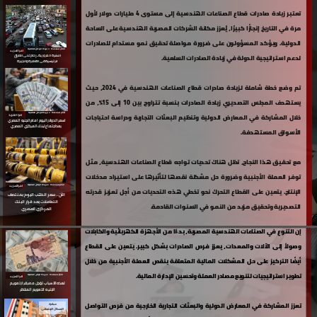
تعتبر زيادة صادرات قطاع الصناعات الهندسية إلى مستوى 4 مليارات دولار لأول
مرة في التاريخ إنجازًا كبيرًا، يُعزز مكانة الشركات المصرية الهندسية على الساحة
الدولية. ويؤكد المسؤولون على ضرورة مواصلة تحقيق نمو مستدام للصادرات
الأكثر مشاهدة ⇵ جريدة الوطن العالمية
اقرا المزيد
لدعم استراتيجية الدولة في زيادة الصادرات السلعية.
النشرة المرورية.. زحام على الطرق
الرئيسية فى القاهرة والجيزة
تم وضع خطة شاملة لزيادة صادرات قطاع الصناعات الهندسية في 2024، حيث
يستهدف المجلس التصديري زيادة الصادرات بنسبة تتراوح بين 10 إلى 15٪، من
الأكثر مشاهدة ⇵ جريدة الوطن العالمية
خلال المشاركة في المعارض الدولية وتنظيم البعثات التجارية ودراسة احتياجات
اقرا المزيد
اسعر الدولار اليوم
امام الجنيه المصري
بعداجتماع لبنك المركزي المصري
الأسواق المستهدفة.
مع تحقيق هذا النجاح، تظل هناك تحديات تواجه قطاع الصناعات الهندسية، مثل
توفر العملة الأجنبية وضرورة حل مشكلة نقصها لتأثيرها على استيراد مدخلات
اقرا المزيد
الأكثر مشاهدة ⇵ جريدة الوطن العالمية
الإنتاج. يتعين على القطاع التحرك نحو تخطي هذه التحديات من أجل تعزيز قدرته
الآن.. سعر الذهب اليوم
بمنتصف
التعاملات بعد قرار البنك
التصديرية وتحقيق مزيد من النمو في السنوات القادمة.
المركزي المصري
إن التنوع في الصناعات الهندسية المصرية، بدءًا من الأجهزة الكهربائية والكابلات
وصولاً إلى الآلات والمعدات، يعزز فرص الصادرات بشكل كبير. يتعين على القطاع
أيضًا التركيز على حل المشكلات المالية المتعلقة بنقص العملة الأجنبية من خلال
تطوير استراتيجيات لتنويع مصادر العملة وتحسين الإدارة المالية.
الأكثر مشاهدة ⇵ جريدة الوطن العالمية
اقرا المزيد
لهذه الأسباب تؤجل مصر قرار تعويم
الجنيه التعويم المنتظر
تعزز المشاركة في المعارض الدولية والبعثات التجارية الخارجية من فرص التواصل
مبادرة
الإسكان الإجتماعى