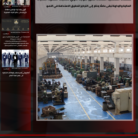
المالية والإدارية تبقى عاملًا يحتاج إلى التركيز لتحقيق الاستدامة في النمو.
الأكثر مشاهدة ⇵ جريدة الوطن العالمية
اقرا المزيد
أقوى براند ازياء اونلاين : Orbiva
كل جديد في عالم الازياء العصرية
الأكثر مشاهدة ⇵ جريدة الوطن العالمية
اقرا المزيد
الاختيار الرائد
في
تأسيس الشركات وتنفيذ جميع
تعديلات ضريبية او
حل النزاعات الضريبيبة وتقديم الاقرارات
مكتب المصرية الدولية
للاستشارات المحاسبية
المحاسب القانوني : احمد ابراهيم رمضان
الأكثر مشاهدة ⇵ جريدة الوطن العالمية
اقرا المزيد
أتطلع على أهم مصادر الوظائف الشاغرة
في مصر لهذا العام