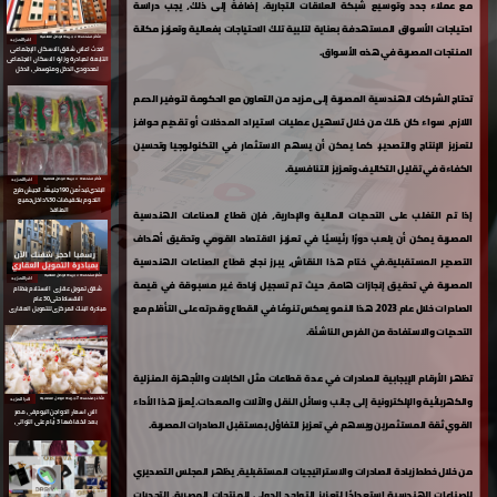
مع عملاء جدد وتوسيع شبكة العلاقات التجارية. إضافةً إلى ذلك، يجب دراسة
احتياجات الأسواق المستهدفة بعناية لتلبية تلك الاحتياجات بفعالية وتعزيز مكانة
الأكثر مشاهدة ⇵ جريدة الوطن العالمية
اقرا المزيد
المنتجات المصرية في هذه الأسواق.
احدث اعلان شقق الاسكان الإجتماعى
التابعة لمبادرة
وزارة الاسكان الاجتماعى
لمحدودي الدخل ومتوسطي الدخل
تحتاج الشركات الهندسية المصرية إلى مزيد من التعاون مع الحكومة لتوفير الدعم
اللازم، سواء كان ذلك من خلال تسهيل عمليات استيراد المدخلات أو تقديم حوافز
لتعزيز الإنتاج والتصدير. كما يمكن أن يسهم الاستثمار في التكنولوجيا وتحسين
الكفاءة في تقليل التكاليف وتعزيز التنافسية.
اقرا المزيد
الأكثر مشاهدة ⇵ جريدة الوطن العالمية
البلدي تبدأ من 190 جنيهًا.. الجيش طرح
اللحوم بتخفيضات 30% داخل جميع
المنافذ
إذا تم التغلب على التحديات المالية والإدارية، فإن قطاع الصناعات الهندسية
المصرية يمكن أن يلعب دورًا رئيسيًا في تعزيز الاقتصاد القومي وتحقيق أهداف
التصدير المستقبلية.في ختام هذا النقاش، يبرز نجاح قطاع الصناعات الهندسية
الأكثر مشاهدة ⇵ جريدة الوطن العالمية
اقرا المزيد
المصرية في تحقيق إنجازات هامة، حيث تم تسجيل زيادة غير مسبوقة في قيمة
شقق تمويل عقارى
الاستلام بنظام
الاقساط حتى 30 عام
الصادرات خلال عام 2023. هذا النمو يعكس تنوعًا في القطاع وقدرته على التأقلم مع
مبادرة البنك المركزى للتمويل العقارى
التحديات والاستفادة من الفرص الناشئة.
تظهر الأرقام الإيجابية للصادرات في عدة قطاعات مثل الكابلات والأجهزة المنزلية
والكهربائية والإلكترونية إلى جانب وسائل النقل والآلات والمعدات. يُعزز هذا الأداء
الأكثر مشاهدة ⇵ جريدة الوطن العالمية
اقرا المزيد
الان اسعار الدواجن اليوم في مصر
القوي ثقة المستثمرين ويسهم في تعزيز التفاؤل بمستقبل الصادرات المصرية.
بعد انخفاضها 3 أيام على التوالي
من خلال خطط زيادة الصادرات والاستراتيجيات المستقبلية، يظهر المجلس التصديري
للصناعات الهندسية استعدادًا لتعزيز التواجد الدولي للمنتجات المصرية. التحديات