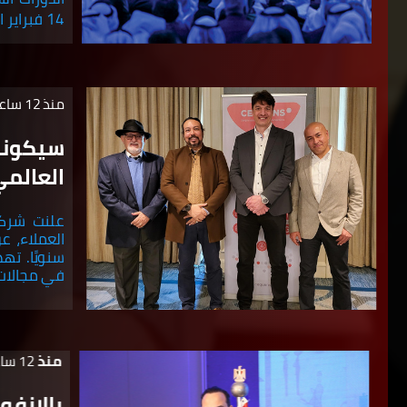
14 فبراير الجاري تحت شعار "استشراف حكومات المستقبل".
منذ 12 ساعة
العالمي
علنت شركة
سنويًا. ته
في مجالات 
منذ
12 ساعة
بالانف