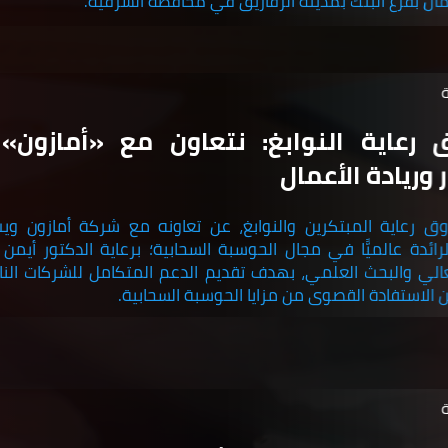
مال بفرع البنك بمدينة الزقازيق في محافظة الشرقية.
رعاية النوابغ: نتعاون مع «أمازون» 
ر وريادة الأعمال
ق رعاية المبتكرين والنوابغ، عن تعاونه مع شركة أمازون وي
، الرائدة عالميًّا في مجال الحوسبة السحابية؛ برعاية الدكتور أيمن
عالي والبحث العلمي، بهدف تقديم الدعم المتكامل للشركات النا
ن الاستفادة القصوى من مزايا الحوسبة السحابية.