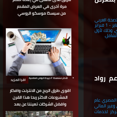
مرة أخرى في العرض المقدم
من سيسكا موسكو الروسي
لصحة العربي
بإمارة دبي بدولة الإمارات العربية المتحدة "آراب هيلث 2024" خلال الفترة (29 يناير - 1 فبراير
ي، وذلك لأول
لشامل.
م رواد
الأكثر مشاهدة ⇵ جريدة الوطن العالمية
اقرا المزيد
اقوى طرق الربح من الانترنت وافكار
المشروعات الاكثر ربحا هذا القرن
 المصري عام
وافضل الشركات تعيننا عن بعد
وغير المالي
ركز لخدمات