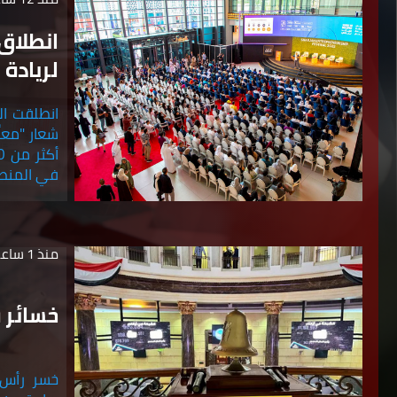
انطلاق
لريادة 
شعار "معا
في المنطقة على
منذ 1 ساعة
خسائر ف