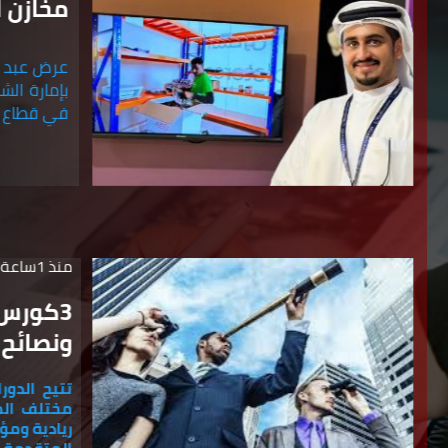
مخازن ا
عرض عبد ا
بإمارة ال
في قطاع الت
منذ 1ساعة
3
كورس ر
ونصائح 
تتيح الدور
مختلف المج
ريادية ومؤس