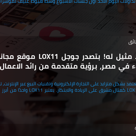
داولات اليوم الأحد اول جلسات الأسبوع وسط هبوط عنيف لمؤشرات
نجاح لا مثيل له! بتصدر جوجل X11
ء في مصر، برؤية متقدمة من رائد الاعمال
مد بشكل متزايد على التجارة الإلكترونية وتقنيات البيع عبر الإنترنت، ت
مشروع LOX11 كمثال مشرق على الريادة والابتكار.