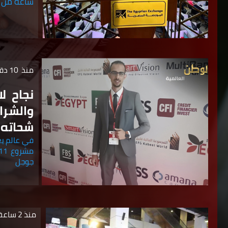
ساعة من ت
منذ
10 دقائق
والشرا
شحاته
في عالم يعت
جوجل
منذ 2 ساعة