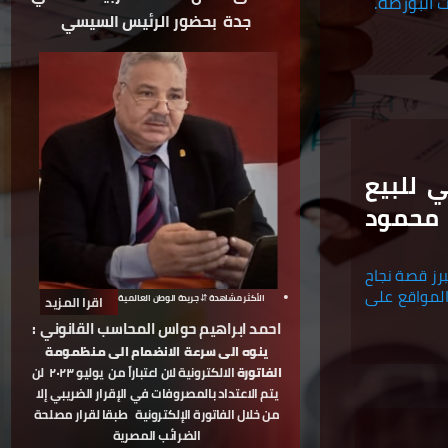
 البورصة.
جدة
بحضور الرئيس السيسي
LO موقع مجاني للبيع
 محمود
برز قصة نجاح
 يعتبر LOX11 واحدًا من أبرز المواقع على
الأكثر مشاهدة ⇵ جريدة الوطن العالمية
اقرا المزيد
احمد ابراهيم حواس المحاسب القانوني
:
ينوه الى سرعة
الانضمام الى منظمومة
الفاتورة
الالكترونية لان اعتباراً من
يوليو ٢٠٢٣
لن
يتم الاعتداد بالمصروفات في الإقرار الضريبي إلا
من خلال الفاتورة الإلكترونية
طبقا لقرار مصلحة
الضرائب المصرية