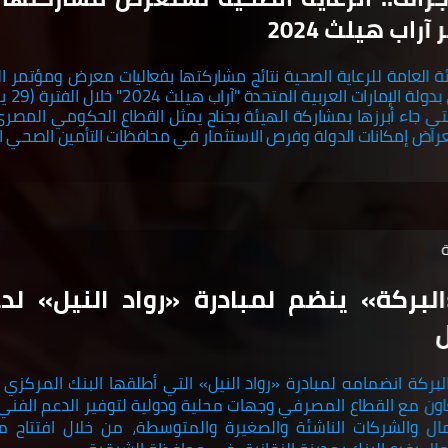
راب هيلث 2024
ئة العامة للرعاية الصحية نتائج مشاركتها بفعاليات معرض ومؤتمر ا
، والتي جاء أبرزها بمشاركة الهيئة بجناح يمثل القطاع الحكومي المصر
راض إمكانات الدولة وفرص الاستثمار في محافظات التأمين الصحي ا
لبركة» ينضم لمبادرة «رواد النيل» لدع
لبركة انضمامه لمبادرة «رواد النيل» التي أطلقها البنك المركزي
التعاون مع القطاع المصرفي وجهات محلية ودولية لتوفير الدعم الفني 
مال والشركات الناشئة والصغيرة والمتوسطة، من خلال افتتاح م