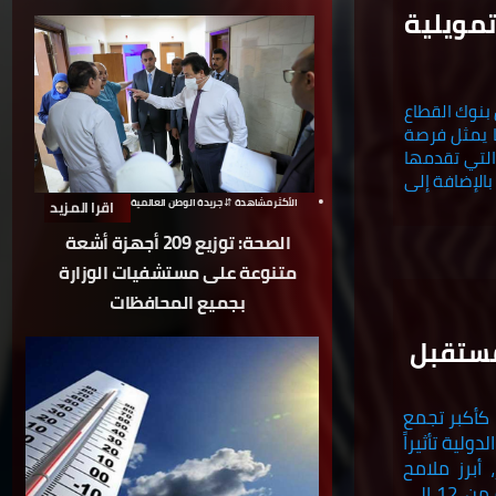
مويلية
 بنوك القطاع
ا يمثل فرصة
التي تقدمها
لاستقبال المدفوعات، بالإضافة إلى
الأكثر مشاهدة ⇵ جريدة الوطن العالمية
اقرا المزيد
الصحة: توزيع 209 أجهزة أشعة
متنوعة على مستشفيات الوزارة
بجميع المحافظات
مستقبل
كأكبر تجمع
ية تأثيراً
 أبرز ملامح
الدورات السابقة من القمة التي تعقد نسختها القادمة في دبي خلال المدة من 12 إلى