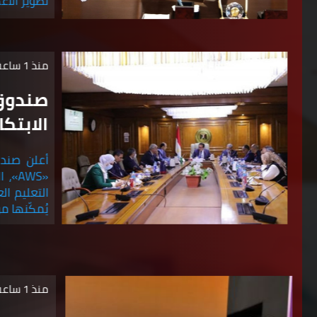
تطوير الأع
منذ 1 ساعة
صندوق 
الابتكا
أعلن صندو
«AWS»
التعليم ال
يُمكّنها م
منذ 1 ساعة