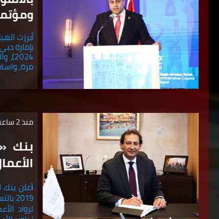
ومؤتمر آ
أبرزت الهي
2024)
مرة، واستع
منذ 2 ساعة
بنك «ا
الأعمال
أ
علن بنك ا
2019 ب
لرواد الأع