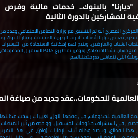
ديارنا" بالبنوك.. خدمات مالية وفرص ت
ة للمشاركين بالدورة الثانية
المركزي المصري أنه تم التنسيق مع وزارة التضامن الاجتماعي وعدد من
نظيم معرض ديارنا لأصحاب الحرف اليدوية المختلفة بمقار البنوك بم
تجات الشباب والعارضين، ويتيح لهم إمكانية الاستفادة من التيسيرات 
البنوك مثل فتح حساب نشاط اقتصادي وتوفير نقاط بيع P.O.S 
ويلية التي تتماشى مع متطلباتهم.
لعالمية للحكومات..عقد جديد من صياغة ال
 العالمية للحكومات، في عقدها الأول، تغييرات رسخت مكانتها 
ص في استشراف حكومات المستقبل، وواحدة من أبرز المنصات الدول
ذا القطاع، وترصد وكالة أنباء الإمارات (وام)، في هذا التقرير،