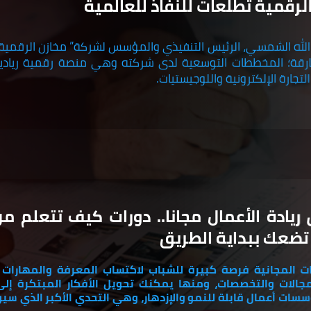
لرقمية تطلعات للنفاذ للعالمية
لله الشمسي، الرئيس التنفيذي والمؤسس لشركة” مخازن الرقمية
شارقة؛ المخططات التوسعية لدى شركته وهي منصة رقمية رياد
جارة الإلكترونية واللوجيستيات.
يادة الأعمال مجانا.. دورات كيف تتعلم من
تضعك ببداية الطريق
ات المجانية فرصة كبيرة للشباب لاكتساب المعرفة والمهارات ا
الات والتخصصات، ومنها يمكنك تحويل الأفكار المبتكرة إل
سات أعمال قابلة للنمو والإزدهار، وهي التحدي الأكبر الذي سيوا