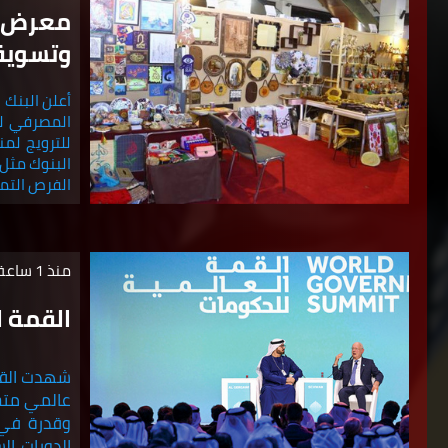
معرض "
وتسويقي
أعلن البنك 
المصرفي لت
للترويج لمن
الفرص التم
منذ 1 ساعة
القمة ا
شهدت القمة
عالمي متخص
وقدرة في ه