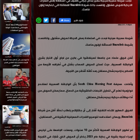
نجحت شريحة عصبية صينية تتميز بتدخل جراحي طفيف في استعادة بعض القدرات
الضرائب المصرية
الحركية لمريض مشلول، ونافست بذلك شريحة Neuralink المماثلة التي ابتكرها إيلون
ماسك.
شارك الخبر
الأكثر مشاهدة ⇵ جريدة الوطن العالمية
اقرا المزيد
2024/2/7، 7::00pm
الصحة: توزيع 209 أجهزة أشعة
متنوعة على مستشفيات الوزارة
بجميع المحافظات
شريحة عصبية صينية نجحت في استعادة بعض الحركة لمريض مشلول، وتنافست
بشريحة Neuralink المماثلة لإيلون ماسك.
الأكثر مشاهدة ⇵ جريدة الوطن العالمية
اقرا المزيد
أعلن فريق علماء من جامعة تسينغهوا في بكين عن نجاح أول اختبار بشري
غدًا يوم غريب في ارتفاع درجات الحرارة
الأرصاد تكشف حالة الطقس لتحذير
للواجهة العصبية، حيث تمكن المريض المصاب بشلل في أطرافه الأربعة من
المواطنين
التحكم بذراعيه بشكل مستقل بعد ثلاثة أشهر من التجربة.
وأفادت صحيفة South China Morning Post بأن الواجهة العصبية تستخدم
الأكثر مشاهدة ⇵ جريدة الوطن العالمية
اقرا المزيد
خوارزمية تعلم آلي لتحليل النبضات الكهربائية من الدماغ، مما يمكن المريض من
يرغب أحمد عبد القادر لاعب وسط
فريق نادى الأهلى في إعادة النظر
أداء وظائف حركية بيديه بشكل مستقل.
مرة أخرى في العرض المقدم
من سيسكا موسكو الروسي
الفريق المطور لهذه التقنية أشار إلى أن جهازهم يتطلب تدخلًا أقل من شركة
Neuralink، ويمكن استخدامه لتوسيع القدرات المعرفية البشرية في المستقبل.
الأكثر مشاهدة ⇵ جريدة الوطن العالمية
اقرا المزيد
تم تطوير الواجهة العصبية لأكثر من 10 سنوات، وحصلت الجامعة على ترخيص
اقوى طرق الربح من الانترنت وافكار
المشروعات الاكثر ربحا هذا القرن
وافضل الشركات تعيننا عن بعد
لإجراء تجربة بشرية في بداية عام 2023. يذكر أن المريض الذي شارك في التجربة