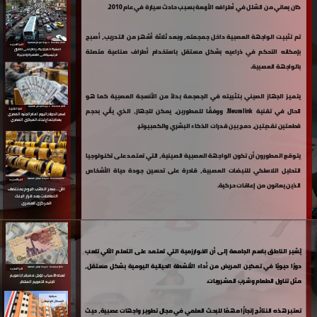
كان يعاني من الشلل في أطرافه الأربعة بسبب حادث سيارة في عام 2010.
تم تثبيت الواجهة العصبية داخل جمجمته، وبعد ثلاثة أشهر من التدريب، أصبح
الأكثر مشاهدة ⇵ جريدة الوطن العالمية
اقرا المزيد
بإمكانه التحكم في ذراعيه بشكل مستقل باستخدام أطراف صناعية متصلة
النشرة المرورية.. زحام على الطرق
الرئيسية فى القاهرة والجيزة
بالواجهة العصبية.
يتميز الجهاز الصيني بتثبيته في الجمجمة بدلاً من الأنسجة العصبية كما هو
الأكثر مشاهدة ⇵ جريدة الوطن العالمية
الحال في تقنية Neuralink. ووفقًا للمطورين، يمكن للجهاز، الذي يأتي بحجم
اقرا المزيد
اسعر الدولار اليوم
امام الجنيه المصري
بعداجتماع لبنك المركزي المصري
قطعتين نقديتين، دمج بين قدرات الذكاء البشري والكمبيوتر.
يتوقع المطورون أن تكون الواجهة العصبية الصينية، التي تعتمد على تكنولوجيا
التحليل اللاسلكي للنبضات العصبية، قادرة على تحسين جودة حياة الأشخاص
اقرا المزيد
الأكثر مشاهدة ⇵ جريدة الوطن العالمية
الذين يعانون من إعاقات حركية.
الآن.. سعر الذهب اليوم
بمنتصف
التعاملات بعد قرار البنك
المركزي المصري
يُشير الناطق باسم الجامعة إلى أن الخوارزمية التي تعتمد على التعلم الآلي تلعب
دورًا حيويًا في تمكين المريض من أداء الأنشطة الحياتية اليومية بشكل مستقل،
الأكثر مشاهدة ⇵ جريدة الوطن العالمية
اقرا المزيد
لهذه الأسباب تؤجل مصر قرار تعويم
مثل تناول الطعام وشرب المشروبات.
الجنيه التعويم المنتظر
مبادرة
الإسكان الإجتماعى
تعتبر هذه النتائج إنجازًا مهمًا للبحث العلمي في مجال تطوير واجهات عصبية، حيث