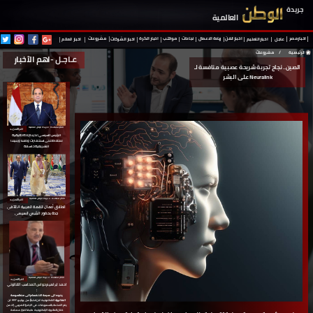
جريدة
العالمية
نجاحات
مواهب
اخبار مصر
ريادة
الاعمال
اخبار الفن
اخبار
الكرة
مشروعات
عاجل
اخبار التعليم
اخبار
الشركات
اخبار
العالم
الرئيسية
/
مشروعات
عـاجـل -
اهم الآخبار
الصين.. نجاح تجربة شريحة عصبية منافسة لـ
Neuralink على البشر
الأكثر مشاهدة ⇵ جريدة الوطن العالمية
اقرا المزيد
الرئيس السيسي: لدينا إرادة حقيقية
للحفاظ على استثمارات وطننا وبنيتنا
التشريعية حاسمة
اقرا المزيد
الأكثر مشاهدة ⇵ جريدة الوطن العالمية
انطلاق أعمال القمة العربية الـ32 في
جدة
بحضور الرئيس السيسي
الأكثر مشاهدة ⇵ جريدة الوطن العالمية
اقرا المزيد
احمد ابراهيم حواس المحاسب القانوني
ينوه الى سرعة
الانضمام الى منظمومة
الفاتورة
الالكترونية لان اعتباراً من
يوليو ٢٠٢٣
لن
يتم الاعتداد بالمصروفات في الإقرار الضريبي إلا من
خلال الفاتورة الإلكترونية
طبقا لقرار مصلحة