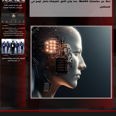
تدخلًا من منافستها Neuralink، مما يفتح الأفق لتطبيقها بشكل أوسع في
الأكثر مشاهدة ⇵ جريدة الوطن العالمية
اقرا المزيد
أقوى براند ازياء اونلاين : Orbiva
المستقبل.
كل جديد في عالم الازياء العصرية
الأكثر مشاهدة ⇵ جريدة الوطن العالمية
اقرا المزيد
الاختيار الرائد
في
تأسيس الشركات وتنفيذ جميع
تعديلات ضريبية او
حل النزاعات الضريبيبة وتقديم الاقرارات
مكتب المصرية الدولية
للاستشارات المحاسبية
المحاسب القانوني : احمد ابراهيم رمضان
الأكثر مشاهدة ⇵ جريدة الوطن العالمية
اقرا المزيد
أتطلع على أهم مصادر الوظائف الشاغرة
في مصر لهذا العام