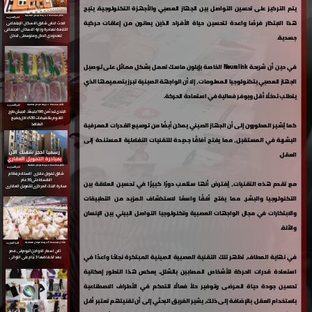
يتم التركيز على تحسين التواصل بين الجهاز العصبي والأجهزة التكنولوجية. يتيح
الأكثر مشاهدة ⇵ جريدة الوطن العالمية
اقرا المزيد
هذا الابتكار فرصًا واعدة لتحسين حياة الأفراد الذين يعانون من إعاقات حركية
احدث اعلان شقق الاسكان الإجتماعى
التابعة لمبادرة
وزارة الاسكان الاجتماعى
جسدية.
لمحدودي الدخل ومتوسطي الدخل
في حين أن شريحة Neuralink الخاصة بإيلون ماسك تعمل بشكل مماثل على توصيل
الجهاز العصبي بتكنولوجيا المعلومات، إلا أن الواجهة الصينية تبرز بتصميمها الذي
يتطلب تدخلًا أقل ويوفر فعالية في استعادة الحركة.
اقرا المزيد
الأكثر مشاهدة ⇵ جريدة الوطن العالمية
البلدي تبدأ من 190 جنيهًا.. الجيش طرح
اللحوم بتخفيضات 30% داخل جميع
كما يُشير المطورون إلى أن الجهاز الصيني يمكن أيضًا من توسيع القدرات المعرفية
المنافذ
البشرية في المستقبل، مما يفتح آفاقًا جديدة للتقنيات التفاعلية المستندة إلى
العقل.
الأكثر مشاهدة ⇵ جريدة الوطن العالمية
اقرا المزيد
شقق تمويل عقارى
الاستلام بنظام
الاقساط حتى 30 عام
مع تقدم هذه التقنيات، يُفترض أنها ستلعب دورًا كبيرًا في تحسين العلاقة بين
مبادرة البنك المركزى للتمويل العقارى
التكنولوجيا والبشر، مما يفتح أفقًا واسعًا لاستكشاف المزيد من التطبيقات
والابتكارات في مجال الواجهات العصبية وتكنولوجيا التواصل البيني بين الإنسان
والآلة.
الأكثر مشاهدة ⇵ جريدة الوطن العالمية
اقرا المزيد
الان اسعار الدواجن اليوم في مصر
في نهاية المطاف، تظهر تلك التقنية العصبية الصينية المبتكرة نجاحًا واعدًا في
بعد انخفاضها 3 أيام على التوالي
استعادة قدرات الحركة للأشخاص المصابين بالشلل. يعكس هذا التطور إمكانية
تحسين جودة حياة المرضى وتوفير حلاً فعالًا للتحكم في الأطراف الاصطناعية
باستخدام العقل. بالإضافة إلى ذلك، يشير الفريق البحثي إلى أن تقنيتهم تعتبر أقل